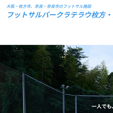
大阪・枚方市、奈良・奈良市のフットサル施設
フットサルパークラテラウ枚方・
遊
全
一人でも