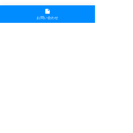
〒573-0102 大阪府枚方市長尾家具町1丁目
10
072-868-9841
（受付時間 9:00〜18:00）
お問い合わせ
info@lateral-futsal.net
フットサルパークラテラウ奈良
〒631-0011 奈良県奈良市押熊町1560-1
0742-51-2022
（受付時間 9:00〜18:00）
info@lateral-futsal.net
予約する
© フットサルパークラテラウ All Rights Reserved.